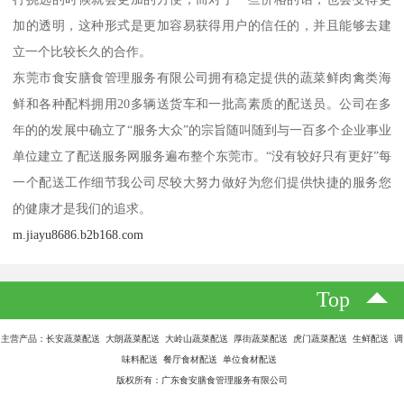
加的透明，这种形式是更加容易获得用户的信任的，并且能够去建
立一个比较长久的合作。
东莞市食安膳食管理服务有限公司拥有稳定提供的蔬菜鲜肉禽类海
鲜和各种配料拥用20多辆送货车和一批高素质的配送员。公司在多
年的的发展中确立了“服务大众”的宗旨随叫随到与一百多个企业事业
单位建立了配送服务网服务遍布整个东莞市。“没有较好只有更好”每
一个配送工作细节我公司尽较大努力做好为您们提供快捷的服务您
的健康才是我们的追求。
m.jiayu8686.b2b168.com
Top
主营产品：长安蔬菜配送 大朗蔬菜配送 大岭山蔬菜配送 厚街蔬菜配送 虎门蔬菜配送 生鲜配送 调
味料配送 餐厅食材配送 单位食材配送
版权所有：广东食安膳食管理服务有限公司