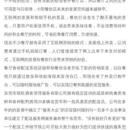
个不错的想法，会有无数的创业者开餐厅店，所以餐厅之间的竞争
可谓是与日俱增，小型餐饮店未来的发展空间越来越狭窄。
互联网的发展和智能手机的普及，餐饮行业发生了翻天覆地的变
化，只要用户在家使用手机，就会带来美味佳肴，不会浪费等待时
间好和去餐厅的时间，节省距离餐厅消费，方便快捷。
现在不少餐厅都有采用了互联网营销的模式，发展线上外卖，让消
费者通过手机就能订餐，人们慢慢接受了网上点单下单支付的模
式，互联网的发展给餐饮行业带来营销的好处。
餐厅食材配送系统还能帮助餐饮业者开拓了新的营销渠道，以往餐
馆只能通过散发和张贴海报来宣传自己，而现在有了外卖订购平
台，可以随时随地做广告，可以实现订餐和跑腿的送货服务。
东莞市联旺膳食管理服务有限公司拥有稳定提供的蔬菜鲜肉禽类海
鲜和各种配料拥用20多辆送货车和一批高素质的配送员。公司在多
年的的发展中确立了“服务大众”的宗旨随叫随到与一百多个企业事业
单位建立了配送服务网服务遍布整个东莞市。“没有较好只有更好”每
一个配送工作细节我公司尽较大努力做好为您们提供快捷的服务您