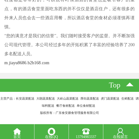
点，有的酒店食堂里面吃东西的并不仅仅是酒店住户，还有很多的
外来人员也会去一些酒店用餐，所以酒店食堂的食材必须谨慎再谨
慎。
“您的满意才是我们的信誉”。我们随时接受客户的监督。并不断加强
公司现代管理。本公司经过多年的开拓积累了丰富的经验培养了200
多名配送人员。
m.jiayu8686.b2b168.com
Top
主营产品：长安蔬菜配送 大朗蔬菜配送 大岭山蔬菜配送 厚街蔬菜配送 虎门蔬菜配送 生鲜配送 调
味料配送 餐厅食材配送 单位食材配送
版权所有：广东食安膳食管理服务有限公司
首页
在线QQ
13794983337
在线留言