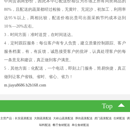
中间贸易商炒价，因此本中心配送价格仅为市场上所有同类商品的
80%，且配送的蔬菜都经过检验，无黄叶、无泥沙，初加工，利用率
达95％以上，两相比较，配送价格比贵司出面采购节约成本达到
10％—20%左右。
3．时间方面：准时送货，在时间送达。
4．定时跟踪服务：每位客户有专人负责，建立质量控制跟踪、客户
服务档案，有，有反馈，诚恳接受客户的批评，认真处理客户的每
一条意见和建议，真正做到客户满意。
5．其他方面：化配送，一个电话，即刻上门服务，简易快捷，真正
做到让客户省钱、省时、省心、省力！
m.jiayu8686.b2b168.com
Top
主营产品：长安蔬菜配送 大朗蔬菜配送 大岭山蔬菜配送 厚街蔬菜配送 虎门蔬菜配送 生鲜配送 调
味料配送 餐厅食材配送 单位食材配送