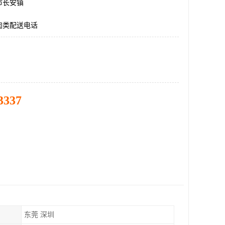
市长安镇
肉类配送电话
3337
东莞 深圳