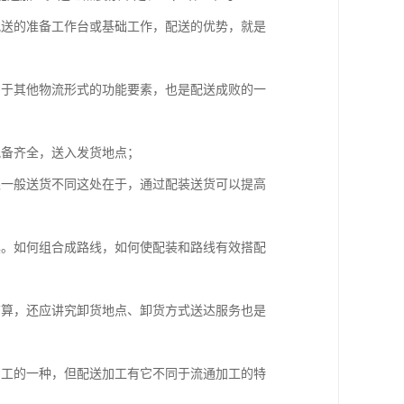
配送的准备工作台或基础工作，配送的优势，就是
同于其他物流形式的功能要素，也是配送成败的一
配备齐全，送入发货地点；
跟一般送货不同这处在于，通过配装送货可以提高
具。如何组合成路线，如何使配装和路线有效搭配
结算，还应讲究卸货地点、卸货方式送达服务也是
加工的一种，但配送加工有它不同于流通加工的特