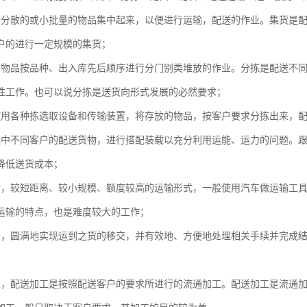
将分散的或小批量的物品集中起来，以便进行运输，配送的作业。集货是
户的进行一定规模的集货；
将物品按品种、出入库先后顺序进行分门别类堆放的作业。分拣是配送不
性工作。也可以说分拣是送货向形式发展的必然要求；
使用各种拣选取设备和传输装置，将存放的物品，按客户要求分拣出来，
集中不同客户的配送货物，进行搭配装载以充分利用运能、运力的问题。
降低送货成本；
输，较短距离、较小规模、额度较高的运输形式，一般使用汽车做运输工
运输的特点，也是难度较大的工作；
务，圆满地实现运到之货的移交，并有效地、方便地处理相关手续并完成
；
工，配送加工是按照配送客户的要求所进行的流通加工。配送加工是流通