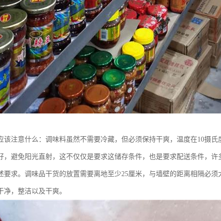
应该注意什么：调味料虽然不需要冷藏，但必须保持干爽，温度在10摄氏度-
好，避免阳光直射，这不仅仅是要求这储存条件，也是要求配送条件，许
述要求。调味品干货的放置需要离地至少25厘米，与墙壁的距离相隔必须
干净，整洁以及干爽。