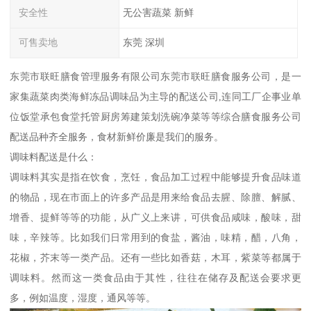
安全性
无公害蔬菜 新鲜
可售卖地
东莞 深圳
东莞市联旺膳食管理服务有限公司东莞市联旺膳食服务公司，是一
家集蔬菜肉类海鲜冻品调味品为主导的配送公司,连同工厂企事业单
位饭堂承包食堂托管厨房筹建策划洗碗净菜等等综合膳食服务公司
配送品种齐全服务，食材新鲜价廉是我们的服务。
调味料配送是什么：
调味料其实是指在饮食，烹饪，食品加工过程中能够提升食品味道
的物品，现在市面上的许多产品是用来给食品去腥、除膻、解腻、
增香、提鲜等等的功能，从广义上来讲，可供食品咸味，酸味，甜
味，辛辣等。比如我们日常用到的食盐，酱油，味精，醋，八角，
花椒，芥末等一类产品。还有一些比如香菇，木耳，紫菜等都属于
调味料。然而这一类食品由于其性，往往在储存及配送会要求更
多，例如温度，湿度，通风等等。