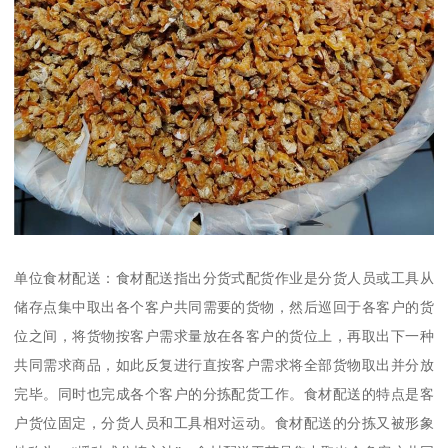
单位食材配送：食材配送指出分货式配货作业是分货人员或工具从
储存点集中取出各个客户共同需要的货物，然后巡回于各客户的货
位之间，将货物按客户需求量放在各客户的货位上，再取出下一种
共同需求商品，如此反复进行直按客户需求将全部货物取出并分放
完毕。同时也完成各个客户的分拣配货工作。食材配送的特点是客
户货位固定，分货人员和工具相对运动。食材配送的分拣又被形象