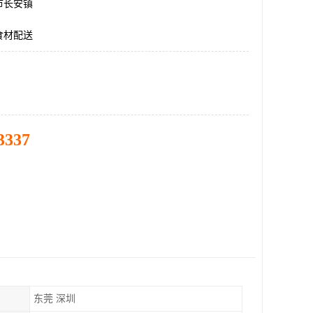
市长安镇
食材配送
3337
东莞 深圳