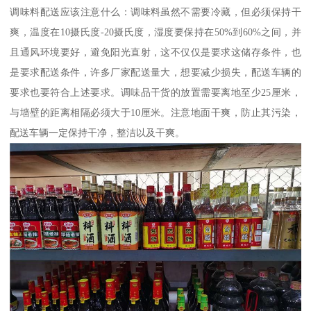
调味料配送应该注意什么：调味料虽然不需要冷藏，但必须保持干
爽，温度在10摄氏度-20摄氏度，湿度要保持在50%到60%之间，并
且通风环境要好，避免阳光直射，这不仅仅是要求这储存条件，也
是要求配送条件，许多厂家配送量大，想要减少损失，配送车辆的
要求也要符合上述要求。调味品干货的放置需要离地至少25厘米，
与墙壁的距离相隔必须大于10厘米。注意地面干爽，防止其污染，
配送车辆一定保持干净，整洁以及干爽。