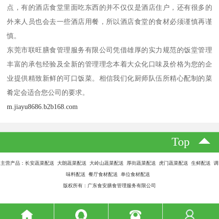
点，有的酒店食堂里面吃东西的并不仅仅是酒店住户，还有很多的
外来人员也会去一些酒店用餐，所以酒店食堂的食材必须谨慎再谨
慎。
东莞市联旺膳食管理服务有限公司凭借雄厚的实力规范的饭堂管理
丰富的承包经验及全新的管理理念本着大众化口味及价格为您的企
业提供精致新鲜的可口饭菜。相信我们化厨师队伍所精心配制的菜
肴定会适合您公司的要求。
m.jiayu8686.b2b168.com
Top
主营产品：长安蔬菜配送 大朗蔬菜配送 大岭山蔬菜配送 厚街蔬菜配送 虎门蔬菜配送 生鲜配送 调
味料配送 餐厅食材配送 单位食材配送
版权所有：广东食安膳食管理服务有限公司