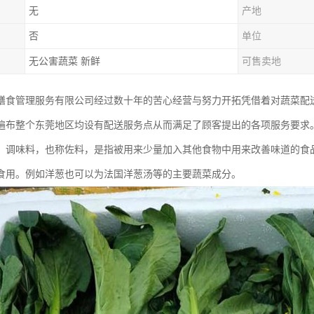
无
产地
否
单位
无公害蔬菜 新鲜
可售卖地
膳食管理服务有限公司经过数十年的苦心经营与努力开拓凭借着对蔬菜配
遍布整个东莞地区均设有配送服务点从而满足了顾客提出的各项服务要求
：调味料，也称佐料，是指被用来少量加入其他食物中用来改善味道的食
食用。例如洋葱也可以为法国洋葱汤等的主要蔬菜成分。