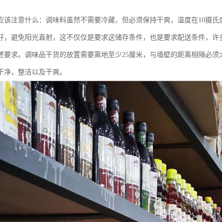
应该注意什么：调味料虽然不需要冷藏，但必须保持干爽，温度在10摄氏度-
好，避免阳光直射，这不仅仅是要求这储存条件，也是要求配送条件，许
述要求。调味品干货的放置需要离地至少25厘米，与墙壁的距离相隔必须
干净，整洁以及干爽。