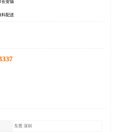
市长安镇
味料配送
3337
东莞 深圳