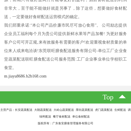
非常大，至于能不能做好就是另事了，除了这些，想要做好食材配
送，一定要做好食材配送运营模式的确定。
我们郑重承诺:“本公司产品价廉市民尽可放心食用”。 公司励志提供
企业员工福利每个月为贵公司提供新鲜水果等产品加餐! 为更好服务
客户公司可开正规,来有效服务有需要的客户!欢迎重视食材质量的单
位来人或来电洽谈!东莞联旺膳食配送服务有限公司-单位工厂企业食
堂蔬菜配送联旺膳食配送公司服务范围:工厂企业事业单位学校职工
食堂。
m.jiayu8686.b2b168.com
Top
主营产品：长安蔬菜配送 大朗蔬菜配送 大岭山蔬菜配送 厚街蔬菜配送 虎门蔬菜配送 生鲜配送 调
味料配送 餐厅食材配送 单位食材配送
版权所有：广东食安膳食管理服务有限公司