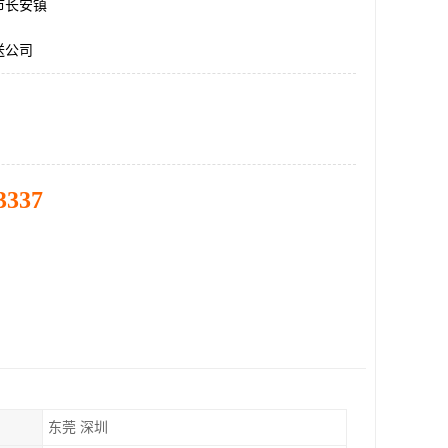
市长安镇
送公司
3337
东莞 深圳