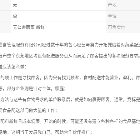
无
产地
否
单位
无公害蔬菜 新鲜
可售卖地
膳食管理服务有限公司经过数十年的苦心经营与努力开拓凭借着对蔬菜配
遍布整个东莞地区均设有配送服务点从而满足了顾客提出的各项服务要求
送应该怎么做：
送的项工作是寻找顾客，因为只有找到顾客，食材配送才能营业，盈利。
等，部分企业则是针对个体，家庭；
种方法与这些有食物需求的单位联系后，就是如何赢得顾客。通常，竞标
要食品配送部门做大量的工作；
使配料新鲜且成本低廉。开始的时候，可能还没有建立各种各样的食品基
基地，这相当于发展我自己，帮助合作伙伴推广；