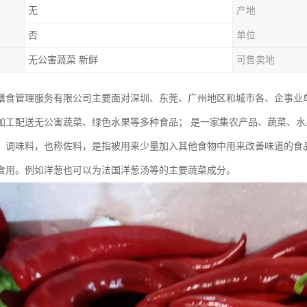
无
产地
否
单位
无公害蔬菜 新鲜
可售卖地
膳食管理服务有限公司主要面对深圳、东莞、广州地区和城市各、企事业
加工配送无公害蔬菜、绿色水果等多种食品；.是一家集农产品、蔬菜、
：调味料，也称佐料，是指被用来少量加入其他食物中用来改善味道的食
食用。例如洋葱也可以为法国洋葱汤等的主要蔬菜成分。