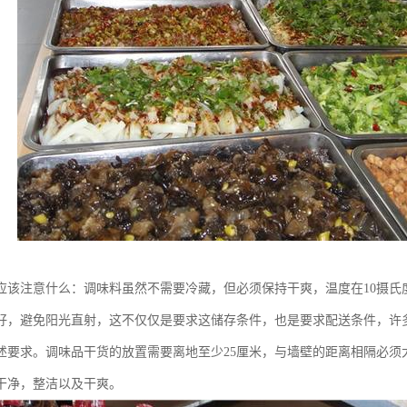
应该注意什么：调味料虽然不需要冷藏，但必须保持干爽，温度在10摄氏度-
好，避免阳光直射，这不仅仅是要求这储存条件，也是要求配送条件，许
述要求。调味品干货的放置需要离地至少25厘米，与墙壁的距离相隔必须
干净，整洁以及干爽。