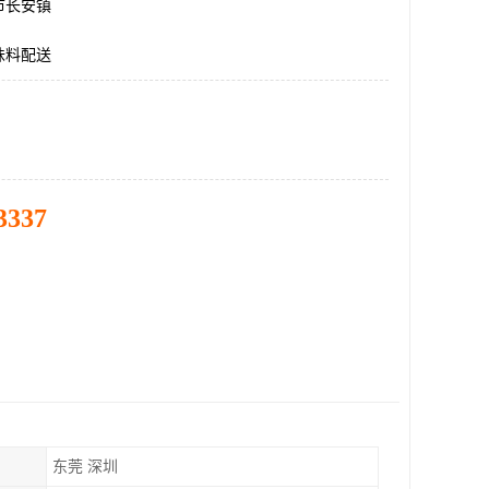
市长安镇
味料配送
3337
东莞 深圳