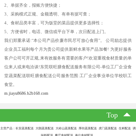
2、单据齐全，报账方便快捷；
3、采购模式正规、金额透明、有单有据可查；
4、食材品类丰富，可为饭堂的菜品提供更多选择性；
5、方便省时，电话、微信或平台下单，次日配送上门。
我们郑重承诺:“本公司产品价廉市民尽可放心食用”。 公司励志提供
企业员工福利每个月为贵公司提供新鲜水果等产品加餐! 为更好服务
客户公司可开正规,来有效服务有需要的客户!欢迎重视食材质量的单
位来人或来电洽谈!东莞联旺膳食配送服务有限公司-单位工厂企业食
堂蔬菜配送联旺膳食配送公司服务范围:工厂企业事业单位学校职工
食堂。
m.jiayu8686.b2b168.com
Top
主营产品：长安蔬菜配送 大朗蔬菜配送 大岭山蔬菜配送 厚街蔬菜配送 虎门蔬菜配送 生鲜配送 调
味料配送 餐厅食材配送 单位食材配送