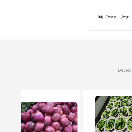
http://www.dglwps.
Develop