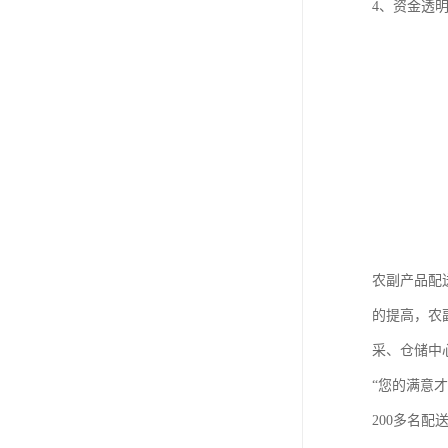
4、资金透
农副产品配
的提高，农
采、仓储中
“您的满意
200多名配