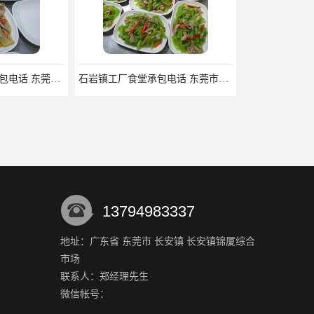
石岩镇工厂食堂承包电话 东莞市食安膳食管理服务有限公司
厚街河田酒店食材配送电话 东莞市食安膳食管理服务有限公司
13794983337
地址：广东省 东莞市 长安镇 长安镇锦厦综合
市场
中堂镇农副产品配送供应商 东莞市食安膳食管理服务有限公司
南湾农副产品配送 一站式食材配送_新鲜安全快捷
联系人：郑经理
先生
微信帐号：