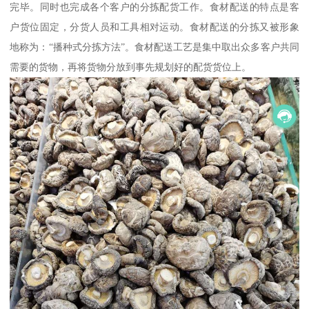
完毕。同时也完成各个客户的分拣配货工作。食材配送的特点是客
户货位固定，分货人员和工具相对运动。食材配送的分拣又被形象
地称为：“播种式分拣方法”。食材配送工艺是集中取出众多客户共同
需要的货物，再将货物分放到事先规划好的配货货位上。