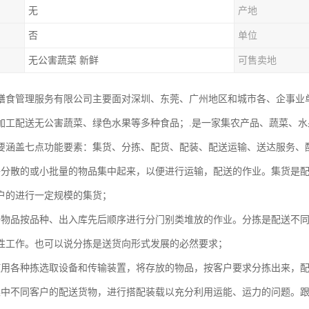
无
产地
否
单位
无公害蔬菜 新鲜
可售卖地
膳食管理服务有限公司主要面对深圳、东莞、广州地区和城市各、企事业
加工配送无公害蔬菜、绿色水果等多种食品；.是一家集农产品、蔬菜、
要涵盖七点功能要素：集货、分拣、配货、配装、配送运输、送达服务、
将分散的或小批量的物品集中起来，以便进行运输，配送的作业。集货是
户的进行一定规模的集货；
将物品按品种、出入库先后顺序进行分门别类堆放的作业。分拣是配送不
性工作。也可以说分拣是送货向形式发展的必然要求；
使用各种拣选取设备和传输装置，将存放的物品，按客户要求分拣出来，
集中不同客户的配送货物，进行搭配装载以充分利用运能、运力的问题。