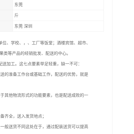
东莞
斤
东莞 深圳
单位、学校、，、工厂等饭堂；酒楼宾馆、超市、
水果类等产品的经销批发、配送的中心。
配送加工。这七点要素举足轻重，缺一不可：
配送的准备工作台或基础工作，配送的优势，就是
同于其他物流形式的功能要素，也是配送成败的一
配备齐全，送入发货地点；
跟一般送货不同这处在于，通过配装送货可以提高