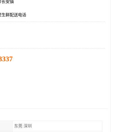
市长安镇
堂生鲜配送电话
3337
东莞 深圳