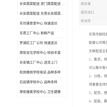
长安蔬菜配送 虎门蔬菜配送 厚街蔬菜配送 大朗蔬菜配送
病虫害
是否进口
长安蔬菜配送 东莞长安蔬菜配送哪家好
安全性
东坑镇食堂中心 快速送达
东莞工厂中心 新鲜产品
东莞市联旺
配餐公司等
罗湖区工厂公司 快速送达
生鲜配送主
厚街宝屯学校中心 经验丰富
1、集货，
长安镇工厂中心 送货上门
可以集中客
松岗楼岗学校电话 品种多样
2、分拣，
石岩镇学校中心 品种多样
项重要支持
厚街珊美学校中心 卫生健康
3、配货，
4、配装，