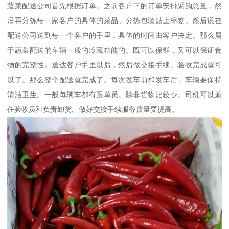
蔬菜配送公司首先根据订单。之前客户下的订单安排采购总量，然
后再分拣每一家客户的具体的菜品。分拣包装贴上标签。然后说在
配送公司送到每一个客户的手里，具体的时间由客户决定。那么属
于蔬菜配送的车辆一般的冷藏功能的。既可以保鲜，又可以保证食
物的完整性。送达客户手里以后，然后做交接手续。验收完成就可
以了。那么整个配送就完成了。每次发车前和发车后，车辆要保持
清洁卫生。一般每辆车都有跟单员。除非货物比较少。司机可以兼
任验收员和负责卸货。做好交接手续服务质量要提高。