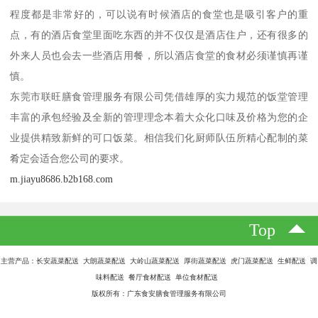
程度都是非常好的，可以说有时候酒店的食堂也是吸引客户的重
点，有的酒店食堂里面吃东西的并不仅仅是酒店住户，还有很多的
外来人员也会去一些酒店用餐，所以酒店食堂的食材必须谨慎再谨
慎。
东莞市联旺膳食管理服务有限公司凭借雄厚的实力规范的饭堂管理
丰富的承包经验及全新的管理理念本着大众化口味及价格为您的企
业提供精致新鲜的可口饭菜。相信我们化厨师队伍所精心配制的菜
肴定会适合您公司的要求。
m.jiayu8686.b2b168.com
Top
主营产品：长安蔬菜配送 大朗蔬菜配送 大岭山蔬菜配送 厚街蔬菜配送 虎门蔬菜配送 生鲜配送 调
味料配送 餐厅食材配送 单位食材配送
版权所有：广东食安膳食管理服务有限公司