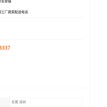
市长安镇
洞工厂蔬菜配送电话
3337
东莞 深圳