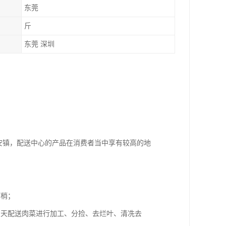
东莞
斤
东莞 深圳
安镇，配送中心的产品在消费者当中享有较高的地
盯梢；
当天配送肉菜进行加工、分捡、去烂叶、清冼去