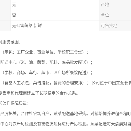
无
产地
否
单位
无公害蔬菜 新鲜
可售卖地
司服务范围：
包（承包：工厂企业，事业单位，学校职工食堂）；
菜配送中心（米、油、蔬菜、配料、冻品批发配送）；
送（学校、商场、车行、超市、酒店场所餐饮配送）；
划（食堂人工承包，菜谱搭配，餐费的合理安排）； 公司位于中国东莞长
零售商和代理商建立了长期稳定的合作关系。
送怎样保障质量：
径严厉把关，合作社农场自产，蔬菜配送基地采购。对栽培饲养进程全程
测中心对农严厉检测及有害物质超标进行严厉检测。蔬菜配送每天清晨对