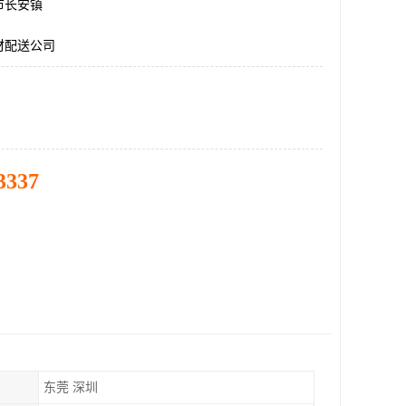
市长安镇
材配送公司
3337
东莞 深圳