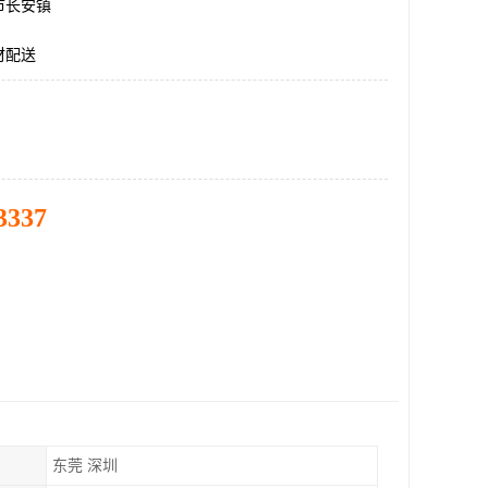
市长安镇
材配送
3337
东莞 深圳