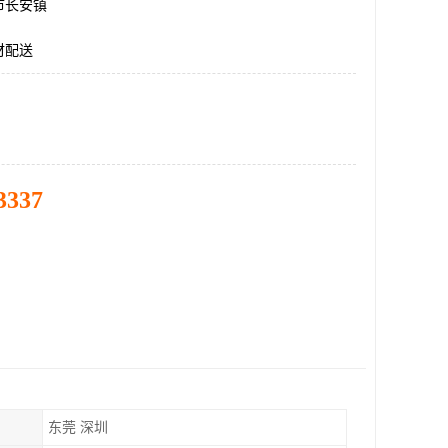
市长安镇
材配送
3337
东莞 深圳