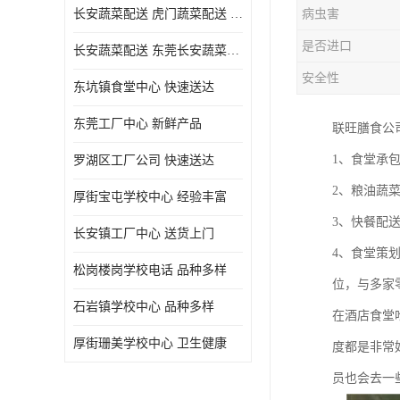
长安蔬菜配送 虎门蔬菜配送 厚街蔬菜配送 大朗蔬菜配送
病虫害
是否进口
长安蔬菜配送 东莞长安蔬菜配送哪家好
安全性
东坑镇食堂中心 快速送达
东莞工厂中心 新鲜产品
联旺膳食公
1、食堂承
罗湖区工厂公司 快速送达
2、粮油蔬
厚街宝屯学校中心 经验丰富
3、快餐配
长安镇工厂中心 送货上门
4、食堂策
松岗楼岗学校电话 品种多样
位，与多家
石岩镇学校中心 品种多样
在酒店食堂
厚街珊美学校中心 卫生健康
度都是非常
员也会去一