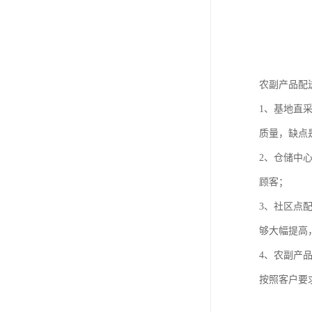
农副产品配
1、基地直
质量，缺点
2、仓储中
顾客；
3、社区点
够大幅提高
4、农副产
按照客户要