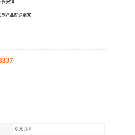
市长安镇
农副产品配送商家
3337
东莞 深圳