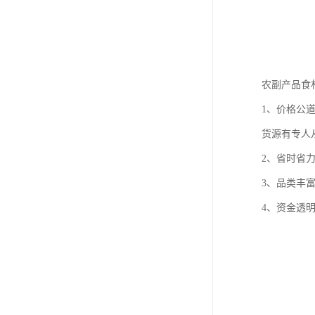
农副产品食
1、价格公
货源有专人
2、省时省
3、品类丰富
4、资金透