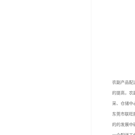
农副产品配
的提高，农
采、仓储中
东莞市联旺
的的发展中