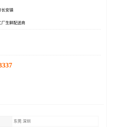
市长安镇
工厂生鲜配送商
3337
东莞 深圳