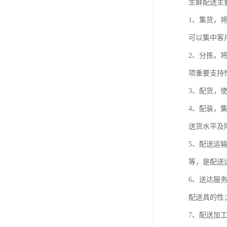
生鲜配送主
1、集货，
可以集中客
2、分拣，
项重要支持
3、配货，
4、配装，
送货水平及
5、配送运
等，是配送
6、送达服
配送具的性
7、配送加