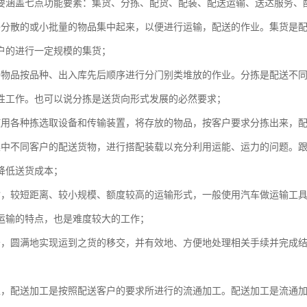
要涵盖七点功能要素：集货、分拣、配货、配装、配送运输、送达服务、
将分散的或小批量的物品集中起来，以便进行运输，配送的作业。集货是
户的进行一定规模的集货；
将物品按品种、出入库先后顺序进行分门别类堆放的作业。分拣是配送不
性工作。也可以说分拣是送货向形式发展的必然要求；
使用各种拣选取设备和传输装置，将存放的物品，按客户要求分拣出来，
集中不同客户的配送货物，进行搭配装载以充分利用运能、运力的问题。
降低送货成本；
输，较短距离、较小规模、额度较高的运输形式，一般使用汽车做运输工
运输的特点，也是难度较大的工作；
务，圆满地实现运到之货的移交，并有效地、方便地处理相关手续并完成
；
工，配送加工是按照配送客户的要求所进行的流通加工。配送加工是流通