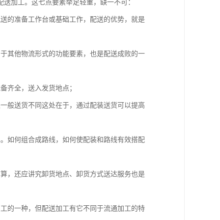
配送加工。这七点要素举足轻重，缺一不可：
配送的准备工作台或基础工作，配送的优势，就是
同于其他物流形式的功能要素，也是配送成败的一
配备齐全，送入发货地点；
跟一般送货不同这处在于，通过配装送货可以提高
具。如何组合成路线，如何使配装和路线有效搭配
结算，还应讲究卸货地点、卸货方式送达服务也是
加工的一种，但配送加工有它不同于流通加工的特