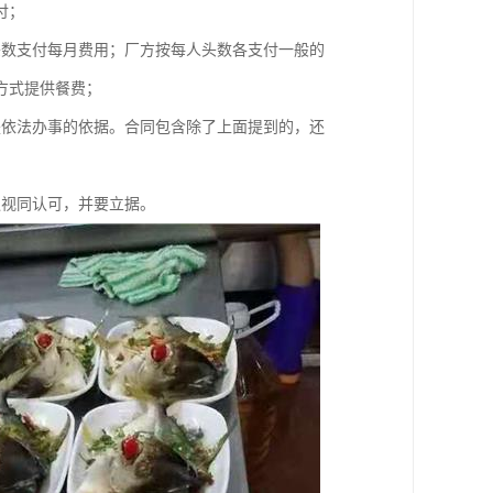
付；
头数支付每月费用；厂方按每人头数各支付一般的
方式提供餐费；
是依法办事的依据。合同包含除了上面提到的，还
议视同认可，并要立据。