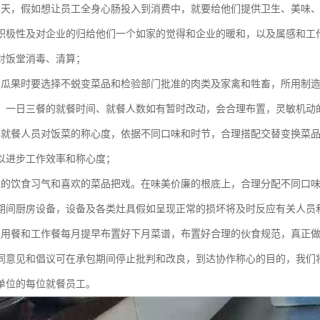
为天，假如想让员工全身心肠投入到消费中，就要给他们提供卫生、美味
积极性及对企业的归给他们一个如家的觉得和企业的暖和，以及属感和工
对饭堂消毒、清算；
菜瓜果时要选择不蜕变菜品和检验部门批准的肉类及家禽和牲畜，所用制
。一日三餐的就餐时间、就餐人数如有暂时改动，会合理布置，灵敏机动
解就餐人员对饭菜的称心度，依据不同口味和时节，合理搭配交替变换菜
以进步工作效率和称心度；
工的饮食习气和喜欢的菜品把戏。在味美价廉的根底上，合理分配不同口
期间厨房设备，设备及各类灶具假如呈现正常的损坏将及时反应有关人员
员用餐和工作餐每月提早布置好下月菜谱，布置好合理的伙食规范，真正
同意见和倡议可在承包期间停止批判和改良，到达协作称心的目的，我们
单位的每位就餐员工。