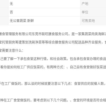
无
产地
否
单位
无公害蔬菜 新鲜
可售卖地
膳食管理服务有限公司东莞市联旺膳食服务公司，是一家集蔬菜肉类海鲜
堂托管厨房筹建策划洗碗净菜等等综合膳食服务公司配送品种齐全服务，
堂需要注意什么：
自己要了解一下承包食堂这种行情，和社会政策。包含承包食堂办理的食
要看你是如何给工厂供应饭菜的，有两种方式：、自己自有食堂做好饭菜
不在工厂做饭的，那么谈的时候就要注意以下几点：食堂供应的就餐人数
二种在工厂食堂做饭的，要考虑到以下几个问题。、食堂的环境是否符合