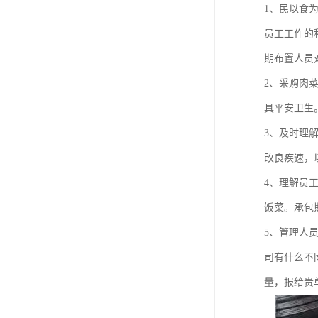
1、民以食
员工工作的
期布置人员
2、采购肉
具平安卫生
3、及时理
改良疾速，
4、理解员
饭菜。承包
5、管理人
司有什么不
量，报给贵