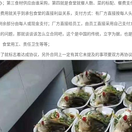
办；第三食材供应由谁采购，第四就是食堂就餐人数、菜的标配、餐费支
付费用就关乎到承包食堂的直接利益关系，支付方式：有厂方直接按每人
剩余部分由每人或现金支付；厂方直接给员工，由员工直接采用自己支付
上的问题，那就谈谈该怎么立合同吧，这个是中国的传统，立字为据，也
、食堂用工、责任卫生等等；
好了就标志着达成协议，另外合同上一定有其它未提及的事项要双方再协