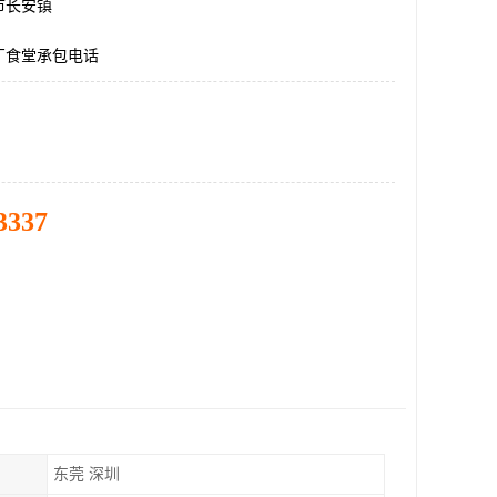
市长安镇
厂食堂承包电话
3337
东莞 深圳