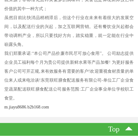
价值的其中一种方式；
虽然目前比快消品稍稍滞后，但这个行业在未来有着很大的发展空
间，以及配送行业的兴起，加之互联网营销。还有餐饮业兴起都会
带动调料产业，所以只要找好方向，踏实稳重，就一定能在行业中
崭露头角。
我们郑重承诺:“本公司产品价廉市民尽可放心食用”。 公司励志提供
企业员工福利每个月为贵公司提供新鲜水果等产品加餐! 为更好服务
客户公司可开正规,来有效服务有需要的客户!欢迎重视食材质量的单
位来人或来电洽谈!东莞联旺膳食配送服务有限公司-单位工厂企业食
堂蔬菜配送联旺膳食配送公司服务范围:工厂企业事业单位学校职工
食堂。
m.jiayu8686.b2b168.com
Top