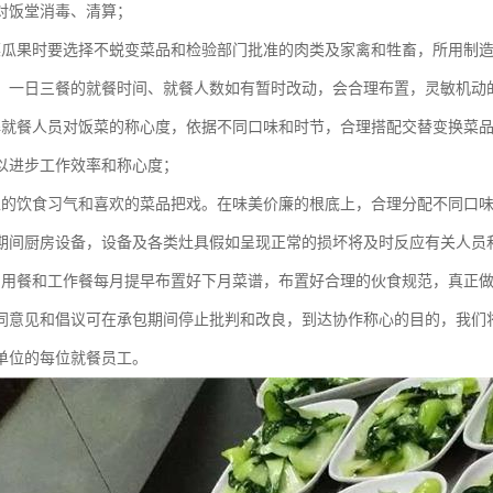
对饭堂消毒、清算；
菜瓜果时要选择不蜕变菜品和检验部门批准的肉类及家禽和牲畜，所用制
。一日三餐的就餐时间、就餐人数如有暂时改动，会合理布置，灵敏机动
解就餐人员对饭菜的称心度，依据不同口味和时节，合理搭配交替变换菜
以进步工作效率和称心度；
工的饮食习气和喜欢的菜品把戏。在味美价廉的根底上，合理分配不同口
期间厨房设备，设备及各类灶具假如呈现正常的损坏将及时反应有关人员
员用餐和工作餐每月提早布置好下月菜谱，布置好合理的伙食规范，真正
同意见和倡议可在承包期间停止批判和改良，到达协作称心的目的，我们
单位的每位就餐员工。