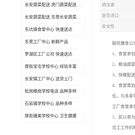
长安蔬菜配送 虎门蔬菜配送 厚街蔬菜配送 大朗蔬菜配送
病虫害
是否进口
长安蔬菜配送 东莞长安蔬菜配送哪家好
安全性
东坑镇食堂中心 快速送达
东莞工厂中心 新鲜产品
联旺膳食公
1、食堂承
罗湖区工厂公司 快速送达
2、粮油蔬
厚街宝屯学校中心 经验丰富
3、快餐配
长安镇工厂中心 送货上门
4、食堂策
松岗楼岗学校电话 品种多样
位，与多家
石岩镇学校中心 品种多样
工厂食堂承
厚街珊美学校中心 卫生健康
1、民以食
员工工作的