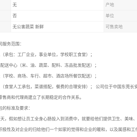
无
产地
否
单位
无公害蔬菜 新鲜
可售卖地
司服务范围：
包（承包：工厂企业，事业单位，学校职工食堂）；
菜配送中心（米、油、蔬菜、配料、冻品批发配送）；
送（学校、商场、车行、超市、酒店场所餐饮配送）；
划（食堂人工承包，菜谱搭配，餐费的合理安排）； 公司位于中国东莞长
零售商和代理商建立了长期稳定的合作关系。
包的标准及要求：
为天，假如想让员工全身心肠投入到消费中，就要给他们提供卫生、美味
积极性及对企业的归给他们一个如家的觉得和企业的暖和，以及属感和工