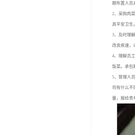
期布置人员
2、采购肉
具平安卫生
3、及时理
改良疾速，
4、理解员
饭菜。承包
5、管理人
司有什么不
量，报给贵