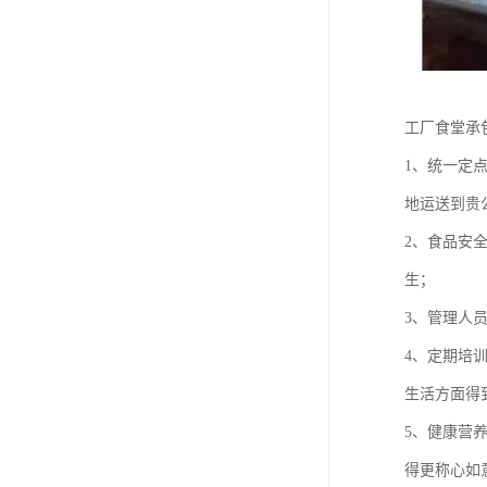
工厂食堂承
1、统一定
地运送到贵
2、食品安
生；
3、管理人
4、定期培
生活方面得
5、健康营
得更称心如