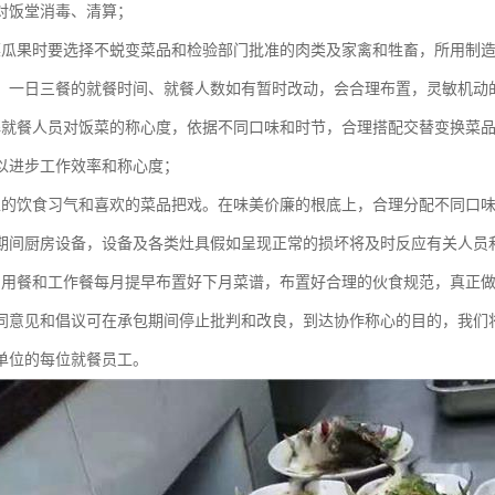
对饭堂消毒、清算；
菜瓜果时要选择不蜕变菜品和检验部门批准的肉类及家禽和牲畜，所用制
。一日三餐的就餐时间、就餐人数如有暂时改动，会合理布置，灵敏机动
解就餐人员对饭菜的称心度，依据不同口味和时节，合理搭配交替变换菜
以进步工作效率和称心度；
工的饮食习气和喜欢的菜品把戏。在味美价廉的根底上，合理分配不同口
期间厨房设备，设备及各类灶具假如呈现正常的损坏将及时反应有关人员
员用餐和工作餐每月提早布置好下月菜谱，布置好合理的伙食规范，真正
同意见和倡议可在承包期间停止批判和改良，到达协作称心的目的，我们
单位的每位就餐员工。