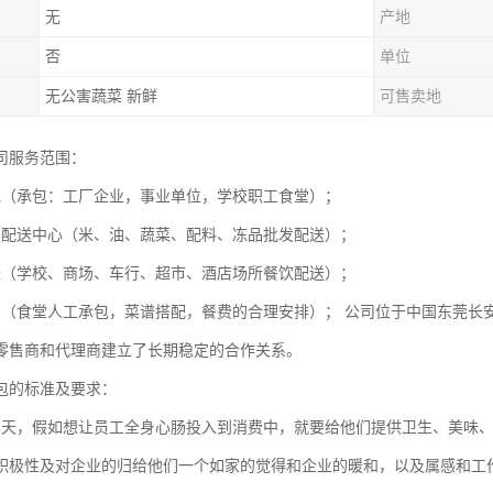
无
产地
否
单位
无公害蔬菜 新鲜
可售卖地
司服务范围：
包（承包：工厂企业，事业单位，学校职工食堂）；
菜配送中心（米、油、蔬菜、配料、冻品批发配送）；
送（学校、商场、车行、超市、酒店场所餐饮配送）；
划（食堂人工承包，菜谱搭配，餐费的合理安排）； 公司位于中国东莞长
零售商和代理商建立了长期稳定的合作关系。
包的标准及要求：
为天，假如想让员工全身心肠投入到消费中，就要给他们提供卫生、美味
积极性及对企业的归给他们一个如家的觉得和企业的暖和，以及属感和工