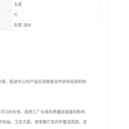
东莞
斤
东莞 深圳
安镇，配送中心的产品在消费者当中享有较高的地
、可口的伙食。因而工厂伙食的质量就直接的影响
作效益。卫生方面，食堂餐厅室内外整洁亮堂，定