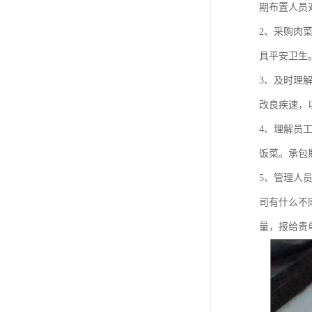
期布置人员
2、采购肉
具平安卫生
3、及时理
改良疾速，
4、理解员
饭菜。承包
5、管理人
司有什么不
量，报给贵