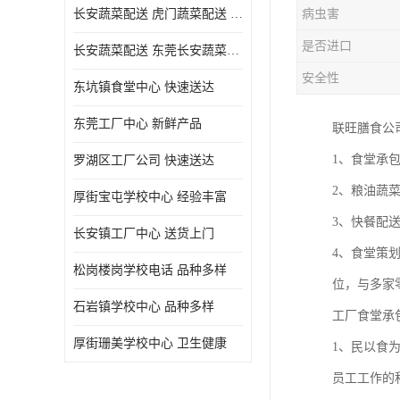
长安蔬菜配送 虎门蔬菜配送 厚街蔬菜配送 大朗蔬菜配送
病虫害
是否进口
长安蔬菜配送 东莞长安蔬菜配送哪家好
安全性
东坑镇食堂中心 快速送达
东莞工厂中心 新鲜产品
联旺膳食公
1、食堂承
罗湖区工厂公司 快速送达
2、粮油蔬
厚街宝屯学校中心 经验丰富
3、快餐配
长安镇工厂中心 送货上门
4、食堂策
松岗楼岗学校电话 品种多样
位，与多家
石岩镇学校中心 品种多样
工厂食堂承
厚街珊美学校中心 卫生健康
1、民以食
员工工作的