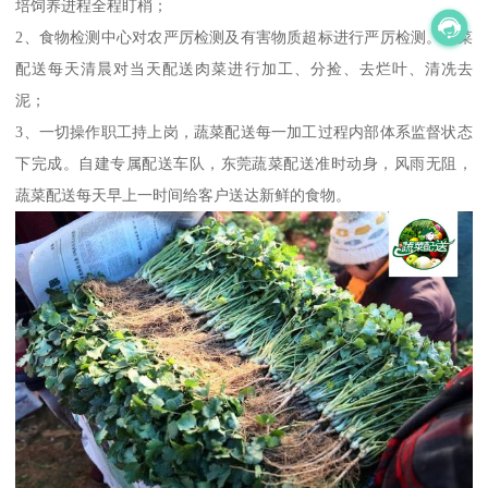
培饲养进程全程盯梢；
2、食物检测中心对农严厉检测及有害物质超标进行严厉检测。蔬菜
配送每天清晨对当天配送肉菜进行加工、分捡、去烂叶、清冼去
泥；
3、一切操作职工持上岗，蔬菜配送每一加工过程内部体系监督状态
下完成。自建专属配送车队，东莞蔬菜配送准时动身，风雨无阻，
蔬菜配送每天早上一时间给客户送达新鲜的食物。