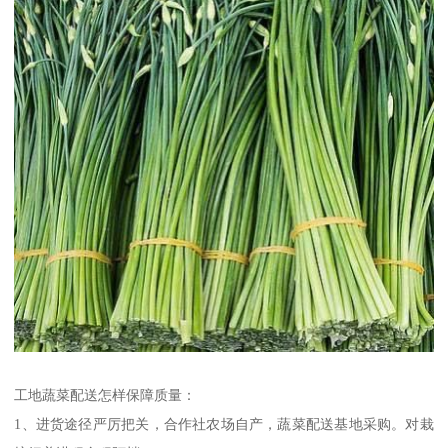
工地蔬菜配送怎样保障质量：
1、进货途径严厉把关，合作社农场自产，蔬菜配送基地采购。对栽