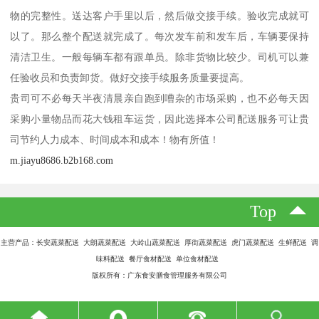
物的完整性。送达客户手里以后，然后做交接手续。验收完成就可
以了。那么整个配送就完成了。每次发车前和发车后，车辆要保持
清洁卫生。一般每辆车都有跟单员。除非货物比较少。司机可以兼
任验收员和负责卸货。做好交接手续服务质量要提高。
贵司可不必每天半夜清晨亲自跑到嘈杂的市场采购，也不必每天因
采购小量物品而花大钱租车运货，因此选择本公司配送服务可让贵
司节约人力成本、时间成本和成本！物有所值！
m.jiayu8686.b2b168.com
Top
主营产品：长安蔬菜配送 大朗蔬菜配送 大岭山蔬菜配送 厚街蔬菜配送 虎门蔬菜配送 生鲜配送 调
味料配送 餐厅食材配送 单位食材配送
版权所有：广东食安膳食管理服务有限公司