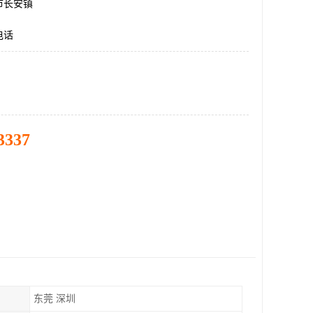
市长安镇
电话
3337
东莞 深圳