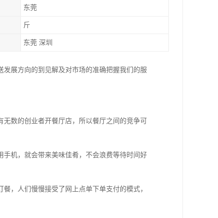
东莞
斤
东莞 深圳
送发展方向的到见解及对市场的准确把握我们的服
。
有无数的创业者开餐厅店，所以餐厅之间的竞争可
用手机，就会带来美味佳肴，不会浪费等待时间好
订餐，人们慢慢接受了网上点单下单支付的模式，