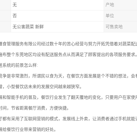
无
产地
否
单位
无公害蔬菜 新鲜
可售卖地
膳食管理服务有限公司经过数十年的苦心经营与努力开拓凭借着对蔬菜配
遍布整个东莞地区均设有配送服务点从而满足了顾客提出的各项服务要求
送系统的前景怎么样:
竞争是非常激烈，所谓民以食为天，在餐饮方面发展是个不错的想法，会
增，小型餐饮店未来的发展空间越来越狭窄。
展和智能手机的普及，餐饮行业发生了翻天覆地的变化，只要用户在家使
时间，节省距离餐厅消费，方便快捷。
厅都有采用了互联网营销的模式，发展线上外卖，让消费者通过手机就能
展给餐饮行业带来营销的好处。