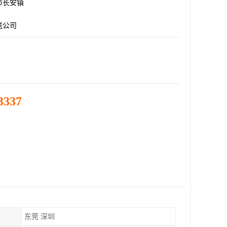
市长安镇
送公司
3337
东莞 深圳