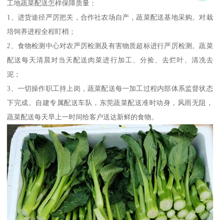
工地蔬菜配送怎样保障质量：
1、进货途径严厉把关，合作社农场自产，蔬菜配送基地采购。对栽
培饲养进程全程盯梢；
2、食物检测中心对农严厉检测及有害物质超标进行严厉检测。蔬菜
配送每天清晨对当天配送肉菜进行加工、分捡、去烂叶、清冼去
泥；
3、一切操作职工持上岗，蔬菜配送每一加工过程内部体系监督状态
下完成。自建专属配送车队，东莞蔬菜配送准时动身，风雨无阻，
蔬菜配送每天早上一时间给客户送达新鲜的食物。