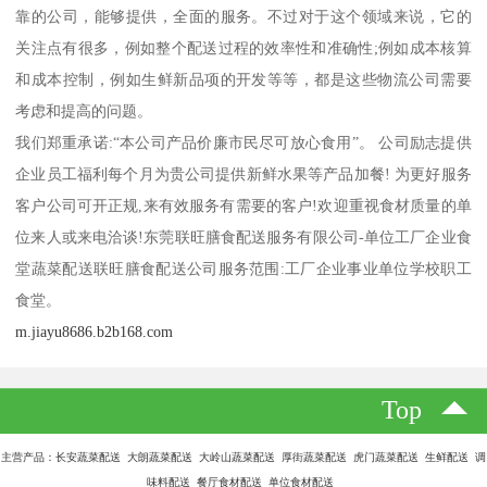
靠的公司，能够提供，全面的服务。不过对于这个领域来说，它的
关注点有很多，例如整个配送过程的效率性和准确性;例如成本核算
和成本控制，例如生鲜新品项的开发等等，都是这些物流公司需要
考虑和提高的问题。
我们郑重承诺:“本公司产品价廉市民尽可放心食用”。 公司励志提供
企业员工福利每个月为贵公司提供新鲜水果等产品加餐! 为更好服务
客户公司可开正规,来有效服务有需要的客户!欢迎重视食材质量的单
位来人或来电洽谈!东莞联旺膳食配送服务有限公司-单位工厂企业食
堂蔬菜配送联旺膳食配送公司服务范围:工厂企业事业单位学校职工
食堂。
m.jiayu8686.b2b168.com
Top
主营产品：长安蔬菜配送 大朗蔬菜配送 大岭山蔬菜配送 厚街蔬菜配送 虎门蔬菜配送 生鲜配送 调
味料配送 餐厅食材配送 单位食材配送