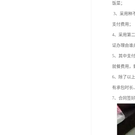
饭菜；
3、采用种
支付费用；
4、采用第
证办理由谁
5、其中支
就餐费用，
6、除了以
有承包时长
7、合同签