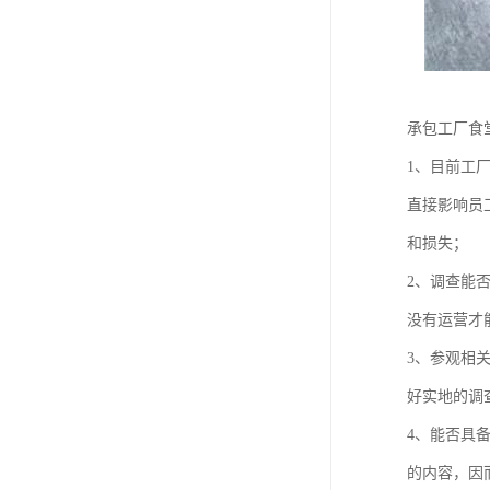
承包工厂食
1、目前工
直接影响员
和损失；
2、调查能
没有运营才
3、参观相
好实地的调
4、能否具
的内容，因