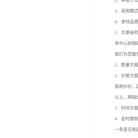
2、单据齐
3、采购模
4、食材品
5、方便省
本中心经销
我们为您服
1、数量方
2．价格方
易商炒价，
以上，两相
3．时间方
4．定时跟
一条意见和