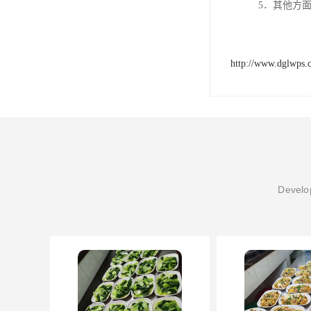
5．其他方
http://www.dglwps.
Develop