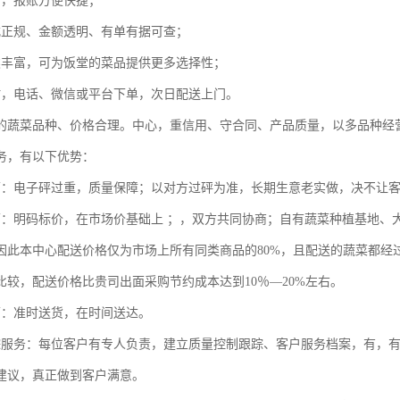
全，报账方便快捷；
式正规、金额透明、有单有据可查；
类丰富，可为饭堂的菜品提供更多选择性；
时，电话、微信或平台下单，次日配送上门。
的蔬菜品种、价格合理。中心，重信用、守合同、产品质量，以多品种经
务，有以下优势：
面：电子砰过重，质量保障；以对方过砰为准，长期生意老实做，决不让
面：明码标价，在市场价基础上 ；，双方共同协商；自有蔬菜种植基地、
因此本中心配送价格仅为市场上所有同类商品的80%，且配送的蔬菜都经
比较，配送价格比贵司出面采购节约成本达到10％—20%左右。
面：准时送货，在时间送达。
踪服务：每位客户有专人负责，建立质量控制跟踪、客户服务档案，有，
建议，真正做到客户满意。