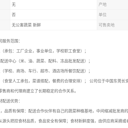
无
产地
否
单位
无公害蔬菜 新鲜
可售卖地
司服务范围：
包（承包：工厂企业，事业单位，学校职工食堂）；
菜配送中心（米、油、蔬菜、配料、冻品批发配送）；
送（学校、商场、车行、超市、酒店场所餐饮配送）；
划（食堂人工承包，菜谱搭配，餐费的合理安排）； 公司位于中国东莞长
零售商和代理商建立了长期稳定的合作关系。
材配送优势：
道，品质有保障：配送合作伙伴有自己的蔬菜种植基地，中间缩减批发商
从源头把控食材品质，食品安全有保障；食材新鲜度强，由供应商采摘或