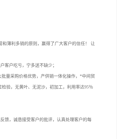
营和薄利多销的原则，赢得了广大客户的信任！ 让
客户客户吃亏，宁多送不缺少；
大批量采购价格优势，产供销一体化操作，*中间贸
过检验，无黄叶、无泥沙，初加工，利用率达95％
有反馈，诚恳接受客户的批评，认真处理客户的每