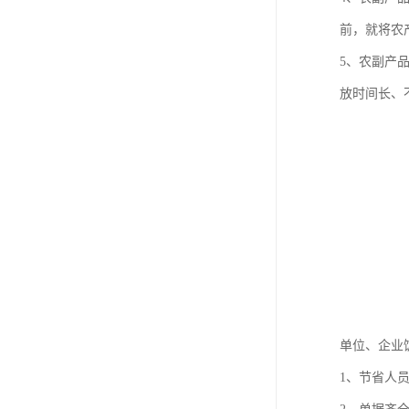
前，就将农
5、农副产
放时间长、
单位、企业
1、节省人