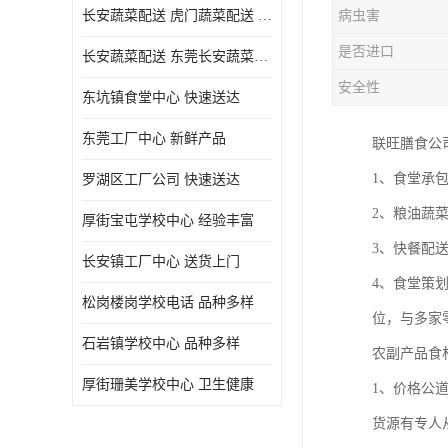
长安蔬菜配送 虎门蔬菜配送 厚街蔬菜配送 大朗蔬菜配送
病虫害
是否进口
长安蔬菜配送 东莞长安蔬菜配送哪家好
安全性
东坑镇食堂中心 快速送达
东莞工厂中心 新鲜产品
联旺膳食公
1、食堂承
罗湖区工厂公司 快速送达
2、粮油蔬
厚街宝屯学校中心 经验丰富
3、快餐配
长安镇工厂中心 送货上门
4、食堂策
松岗楼岗学校电话 品种多样
位，与多家
石岩镇学校中心 品种多样
农副产品食
厚街珊美学校中心 卫生健康
1、价格公
货源有专人