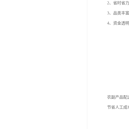
2、省时省
3、品类丰富
4、资金透
农副产品配
节省人工成