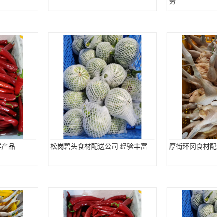
务
鲜产品
松岗碧头食材配送公司 经验丰富
厚街环冈食材配