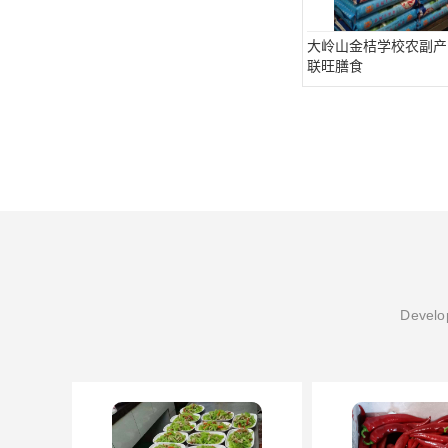
大岭山金桔学校农副产
联旺膳食
Develop