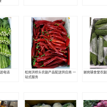
捷
送电话
松岗洪桥头农副产品配送供应商 一
谢岗镇食堂农副
站式服务