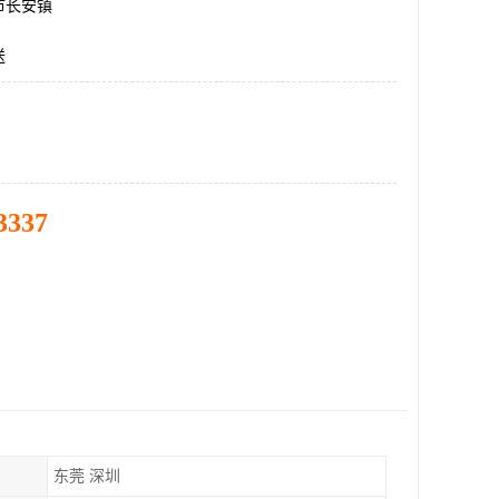
市长安镇
送
3337
东莞 深圳