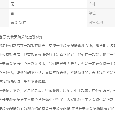
无
产地
否
单位
蔬菜 新鲜
可售卖地
送 东莞长安蔬菜配送哪家好
的老板们常常在一起喝茶聊天，交流一下蔬菜配送管理心德，想法也是各
上没有对与错，只有效果好服务好才是真正的好。我们在一起就讨论了一个
长安蔬菜配送中心虽然许多事是我们自己亲力亲为，但是一定要保持一个
心里评估，能做到的不拒绝，直接应许去做，不能做到的，表明我们不是
应我们的观点，千万不要解释。
要低调，不论是客户的老板、行政管理、厨师，相比起来，在他们眼里，
莞长安蔬菜配送工人这个角色你也担当了，人家把你当工人看待也是正常
安蔬菜配送公司为您介绍的有关长安蔬菜配送 东莞长安蔬菜配送哪家好