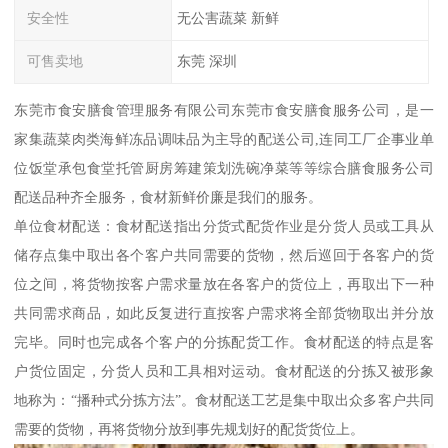
安全性
无公害蔬菜 新鲜
可售卖地
东莞 深圳
东莞市食安膳食管理服务有限公司东莞市食安膳食服务公司，是一
家集蔬菜肉类海鲜冻品调味品为主导的配送公司,连同工厂企事业单
位饭堂承包食堂托管厨房筹建策划洗碗净菜等等综合膳食服务公司
配送品种齐全服务，食材新鲜价廉是我们的服务。
单位食材配送：食材配送指出分货式配货作业是分货人员或工具从
储存点集中取出各个客户共同需要的货物，然后巡回于各客户的货
位之间，将货物按客户需求量放在各客户的货位上，再取出下一种
共同需求商品，如此反复进行直按客户需求将全部货物取出并分放
完毕。同时也完成各个客户的分拣配货工作。食材配送的特点是客
户货位固定，分货人员和工具相对运动。食材配送的分拣又被形象
地称为：“播种式分拣方法”。食材配送工艺是集中取出众多客户共同
需要的货物，再将货物分放到事先规划好的配货货位上。