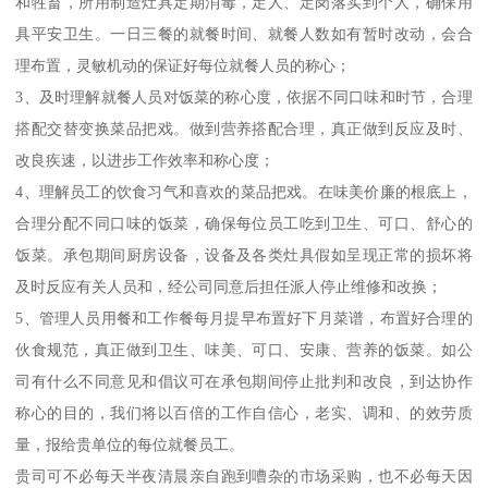
和牲畜，所用制造灶具定期消毒，定人、定岗落实到个人，确保用
具平安卫生。一日三餐的就餐时间、就餐人数如有暂时改动，会合
理布置，灵敏机动的保证好每位就餐人员的称心；
3、及时理解就餐人员对饭菜的称心度，依据不同口味和时节，合理
搭配交替变换菜品把戏。做到营养搭配合理，真正做到反应及时、
改良疾速，以进步工作效率和称心度；
4、理解员工的饮食习气和喜欢的菜品把戏。在味美价廉的根底上，
合理分配不同口味的饭菜，确保每位员工吃到卫生、可口、舒心的
饭菜。承包期间厨房设备，设备及各类灶具假如呈现正常的损坏将
及时反应有关人员和，经公司同意后担任派人停止维修和改换；
5、管理人员用餐和工作餐每月提早布置好下月菜谱，布置好合理的
伙食规范，真正做到卫生、味美、可口、安康、营养的饭菜。如公
司有什么不同意见和倡议可在承包期间停止批判和改良，到达协作
称心的目的，我们将以百倍的工作自信心，老实、调和、的效劳质
量，报给贵单位的每位就餐员工。
贵司可不必每天半夜清晨亲自跑到嘈杂的市场采购，也不必每天因