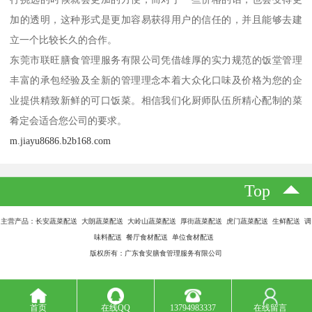
加的透明，这种形式是更加容易获得用户的信任的，并且能够去建
立一个比较长久的合作。
东莞市联旺膳食管理服务有限公司凭借雄厚的实力规范的饭堂管理
丰富的承包经验及全新的管理理念本着大众化口味及价格为您的企
业提供精致新鲜的可口饭菜。相信我们化厨师队伍所精心配制的菜
肴定会适合您公司的要求。
m.jiayu8686.b2b168.com
Top
主营产品：长安蔬菜配送 大朗蔬菜配送 大岭山蔬菜配送 厚街蔬菜配送 虎门蔬菜配送 生鲜配送 调
味料配送 餐厅食材配送 单位食材配送
版权所有：广东食安膳食管理服务有限公司
首页
在线QQ
13794983337
在线留言