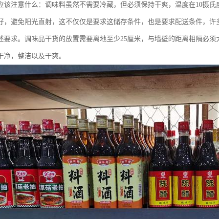
应该注意什么：调味料虽然不需要冷藏，但必须保持干爽，温度在10摄氏度-
好，避免阳光直射，这不仅仅是要求这储存条件，也是要求配送条件，许
述要求。调味品干货的放置需要离地至少25厘米，与墙壁的距离相隔必须
干净，整洁以及干爽。