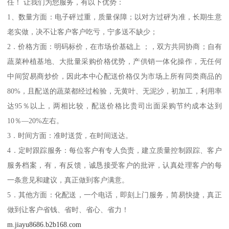
任！ 让我们为您服务，有以下优势：
1、数量方面：电子砰过重，质量保障；以对方过砰为准，长期生意
老实做，决不让客户客户吃亏，宁多送不缺少；
2．价格方面：明码标价，在市场价基础上 ；，双方共同协商；自有
蔬菜种植基地、大批量采购价格优势，产供销一体化操作，无任何
中间贸易商炒价，因此本中心配送价格仅为市场上所有同类商品的
80%，且配送的蔬菜都经过检验，无黄叶、无泥沙，初加工，利用率
达95％以上，两相比较，配送价格比贵司出面采购节约成本达到
10％—20%左右。
3．时间方面：准时送货，在时间送达。
4．定时跟踪服务：每位客户有专人负责，建立质量控制跟踪、客户
服务档案，有，有反馈，诚恳接受客户的批评，认真处理客户的每
一条意见和建议，真正做到客户满意。
5．其他方面：化配送，一个电话，即刻上门服务，简易快捷，真正
做到让客户省钱、省时、省心、省力！
m.jiayu8686.b2b168.com