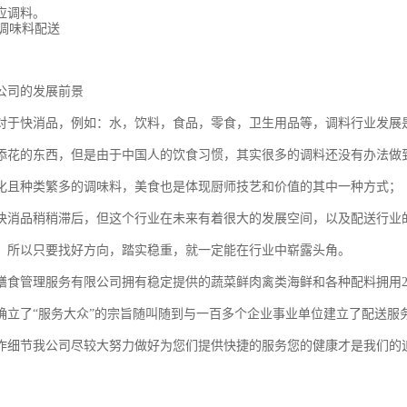
应调料。
公司的发展前景
对于快消品，例如：水，饮料，食品，零食，卫生用品等，调料行业发展
添花的东西，但是由于中国人的饮食习惯，其实很多的调料还没有办法做
化且种类繁多的调味料，美食也是体现厨师技艺和价值的其中一种方式；
快消品稍稍滞后，但这个行业在未来有着很大的发展空间，以及配送行业
，所以只要找好方向，踏实稳重，就一定能在行业中崭露头角。
膳食管理服务有限公司拥有稳定提供的蔬菜鲜肉禽类海鲜和各种配料拥用2
确立了“服务大众”的宗旨随叫随到与一百多个企业事业单位建立了配送服
作细节我公司尽较大努力做好为您们提供快捷的服务您的健康才是我们的