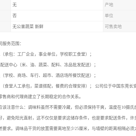
无
产地
否
单位
无公害蔬菜 新鲜
可售卖地
司服务范围：
包（承包：工厂企业，事业单位，学校职工食堂）；
菜配送中心（米、油、蔬菜、配料、冻品批发配送）；
送（学校、商场、车行、超市、酒店场所餐饮配送）；
划（食堂人工承包，菜谱搭配，餐费的合理安排）； 公司位于中国东莞长
零售商和代理商建立了长期稳定的合作关系。
应该注意什么：调味料虽然不需要冷藏，但必须保持干爽，温度在10摄氏度-
好，避免阳光直射，这不仅仅是要求这储存条件，也是要求配送条件，许
述要求。调味品干货的放置需要离地至少25厘米，与墙壁的距离相隔必须