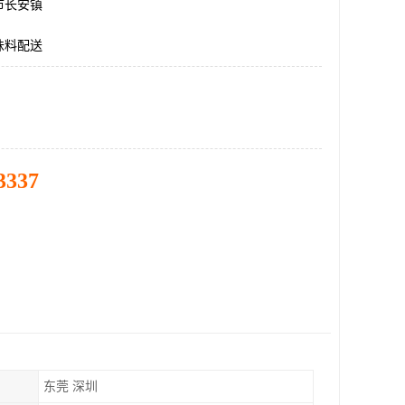
市长安镇
味料配送
3337
东莞 深圳