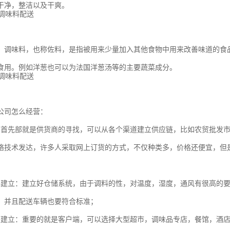
干净，整洁以及干爽。
：调味料，也称佐料，是指被用来少量加入其他食物中用来改善味道的食
食用。例如洋葱也可以为法国洋葱汤等的主要蔬菜成分。
公司怎么经营：
：首先部就是供货商的寻找，可以从各个渠道建立供应链，比如农贸批发
络技术发达，许多人采取网上订货的方式，不仅种类多，价格还便宜，但
心建立：建立好仓储系统，由于调料的性，对温度，湿度，通风有很高的
，并且配送车辆也要符合标准；
道建立：重要的就是客户端，可以选择大型超市，调味品专店，餐馆，酒