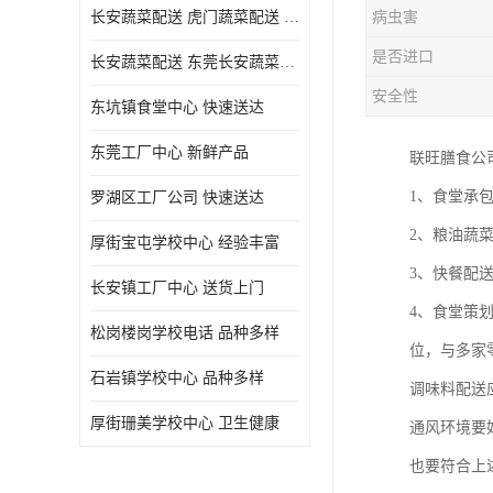
长安蔬菜配送 虎门蔬菜配送 厚街蔬菜配送 大朗蔬菜配送
病虫害
是否进口
长安蔬菜配送 东莞长安蔬菜配送哪家好
安全性
东坑镇食堂中心 快速送达
东莞工厂中心 新鲜产品
联旺膳食公
1、食堂承
罗湖区工厂公司 快速送达
2、粮油蔬
厚街宝屯学校中心 经验丰富
3、快餐配
长安镇工厂中心 送货上门
4、食堂策
松岗楼岗学校电话 品种多样
位，与多家
石岩镇学校中心 品种多样
调味料配送
厚街珊美学校中心 卫生健康
通风环境要
也要符合上