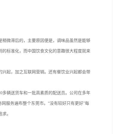
是稍微滞后的，主要原因便是，调味品虽然是能够
到的标准化，而中国饮食文化的意趣很大程度就来
的兴起，加之互联网营销。还有餐饮业兴起都会带
0多辆送货车和一批高素质的配送员。公司在多年
务网服务遍布整个东莞市。“没有较好只有更好”每
追求。