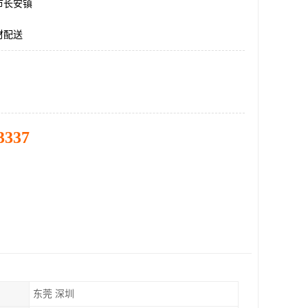
市长安镇
材配送
3337
东莞 深圳