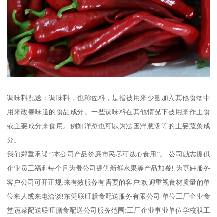
调味料配送：调味料，也称佐料，是指被用来少量加入其他食物中
用来改善味道的食品成分。一些调味料在其他情况下被用来作主食
或主要成分来食用。例如洋葱也可以为法国洋葱汤等的主要蔬菜成
分。
我们郑重承诺:“本公司产品价廉市民尽可放心食用”。 公司励志提供
企业员工福利每个月为贵公司提供新鲜水果等产品加餐! 为更好服务
客户公司可开正规,来有效服务有需要的客户!欢迎重视食材质量的单
位来人或来电洽谈!东莞联旺膳食配送服务有限公司-单位工厂企业食
堂蔬菜配送联旺膳食配送公司服务范围:工厂企业事业单位学校职工