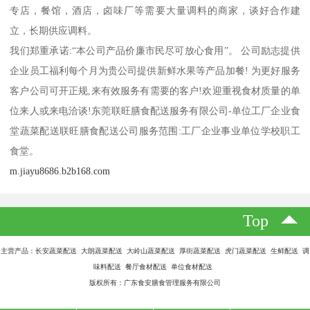
专店，餐馆，酒店，卤味厂等需要大量调料的商家，谈好合作建
立，长期供应调料。
我们郑重承诺:“本公司产品价廉市民尽可放心食用”。 公司励志提供
企业员工福利每个月为贵公司提供新鲜水果等产品加餐! 为更好服务
客户公司可开正规,来有效服务有需要的客户!欢迎重视食材质量的单
位来人或来电洽谈!东莞联旺膳食配送服务有限公司-单位工厂企业食
堂蔬菜配送联旺膳食配送公司服务范围:工厂企业事业单位学校职工
食堂。
m.jiayu8686.b2b168.com
Top
主营产品：长安蔬菜配送 大朗蔬菜配送 大岭山蔬菜配送 厚街蔬菜配送 虎门蔬菜配送 生鲜配送 调
味料配送 餐厅食材配送 单位食材配送
版权所有：广东食安膳食管理服务有限公司